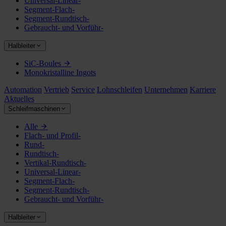
Universal-Linear-
Segment-Flach-
Segment-Rundtisch-
Gebraucht- und Vorführ-
Halbleiter
SiC-Boules
Monokristalline Ingots
Automation
Vertrieb
Service
Lohnschleifen
Unternehmen
Karriere
Aktuelles
Schleifmaschinen
Alle
Flach- und Profil-
Rund-
Rundtisch-
Vertikal-Rundtisch-
Universal-Linear-
Segment-Flach-
Segment-Rundtisch-
Gebraucht- und Vorführ-
Halbleiter