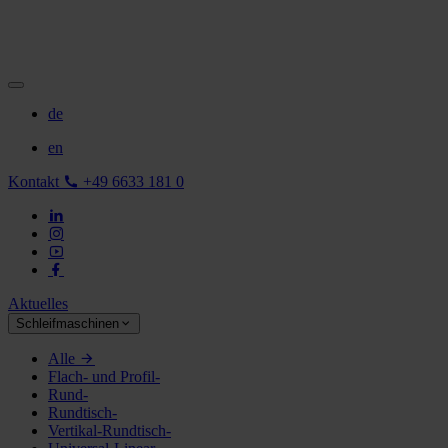
de
en
Kontakt
+49 6633 181 0
Aktuelles
Schleifmaschinen
Alle
Flach- und Profil-
Rund-
Rundtisch-
Vertikal-Rundtisch-