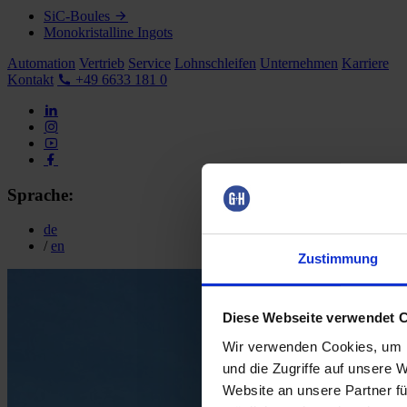
SiC-Boules
Monokristalline Ingots
Automation
Vertrieb
Service
Lohnschleifen
Unternehmen
Karriere
Kontakt
+49 6633 181 0
Sprache:
de
/
en
Zustimmung
Diese Webseite verwendet 
Wir verwenden Cookies, um I
und die Zugriffe auf unsere 
Website an unsere Partner fü