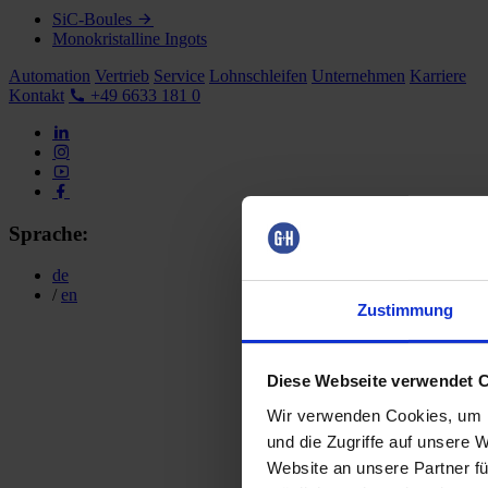
SiC-Boules
Monokristalline Ingots
Automation
Vertrieb
Service
Lohnschleifen
Unternehmen
Karriere
Kontakt
+49 6633 181 0
Sprache:
de
/
en
Zustimmung
Diese Webseite verwendet 
Wir verwenden Cookies, um I
und die Zugriffe auf unsere 
Website an unsere Partner fü