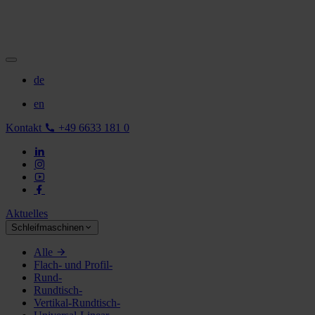
de
en
Kontakt
+49 6633 181 0
Aktuelles
Schleifmaschinen
Alle
Flach- und Profil-
Rund-
Rundtisch-
Vertikal-Rundtisch-