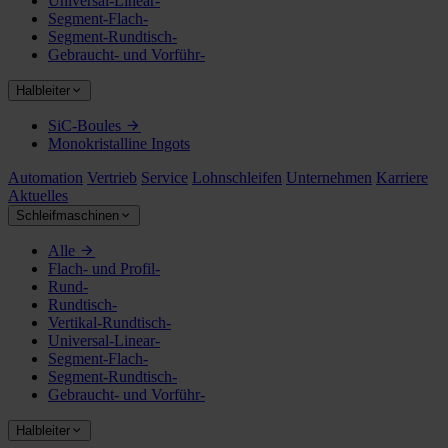
Universal-Linear-
Segment-Flach-
Segment-Rundtisch-
Gebraucht- und Vorführ-
Halbleiter
SiC-Boules
Monokristalline Ingots
Automation
Vertrieb
Service
Lohnschleifen
Unternehmen
Karriere
Aktuelles
Schleifmaschinen
Alle
Flach- und Profil-
Rund-
Rundtisch-
Vertikal-Rundtisch-
Universal-Linear-
Segment-Flach-
Segment-Rundtisch-
Gebraucht- und Vorführ-
Halbleiter