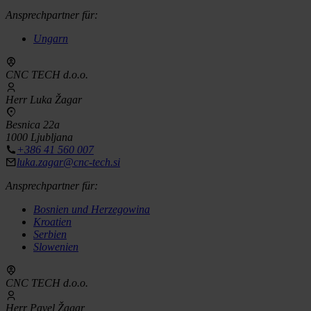
Ansprechpartner für:
Ungarn
CNC TECH d.o.o.
Herr Luka Žagar
Besnica 22a
1000 Ljubljana
+386 41 560 007
luka.zagar@cnc-tech.si
Ansprechpartner für:
Bosnien und Herzegowina
Kroatien
Serbien
Slowenien
CNC TECH d.o.o.
Herr Pavel Žagar