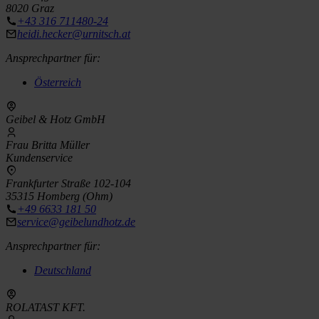
8020 Graz
+43 316 711480-24
heidi.hecker@urnitsch.at
Ansprechpartner für:
Österreich
Geibel & Hotz GmbH
Frau Britta Müller
Kundenservice
Frankfurter Straße 102-104
35315 Homberg (Ohm)
+49 6633 181 50
service@geibelundhotz.de
Ansprechpartner für:
Deutschland
ROLATAST KFT.