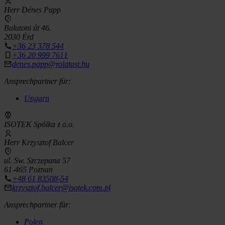
Herr Dénes Papp
Balatoni út 46.
2030 Érd
+36 23 378 544
+36 20 999 7611
denes.papp@rolatast.hu
Ansprechpartner für:
Ungarn
ISOTEK Spólka z o.o.
Herr Krzysztof Balcer
ul. Sw. Szczepana 57
61-465 Poznan
+48 61 83508-54
krzysztof.balcer@isotek.com.pl
Ansprechpartner für:
Polen