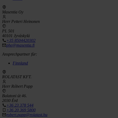
Masentia Oy
Herr Petteri Heinonen
PL 501
40101 Jyväskylä
+35 8504420302
phe@masentia.fi
Ansprechpartner für:
Finnland
ROLATAST KFT.
Herr Róbert Papp
Balatoni út 46.
2030 Érd
+36 23 378 544
+36 20 369 5800
robert.papp@rolatast.hu