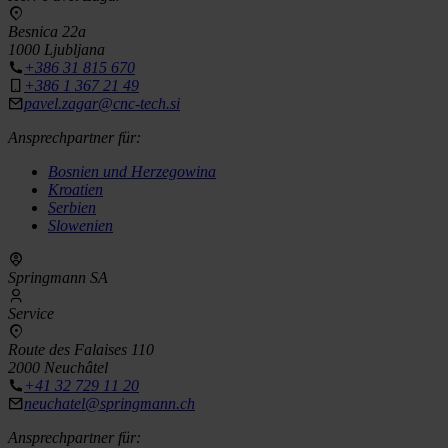
Besnica 22a
1000 Ljubljana
+386 31 815 670
+386 1 367 21 49
pavel.zagar@cnc-tech.si
Ansprechpartner für:
Bosnien und Herzegowina
Kroatien
Serbien
Slowenien
Springmann SA
Service
Route des Falaises 110
2000 Neuchâtel
+41 32 729 11 20
neuchatel@springmann.ch
Ansprechpartner für: