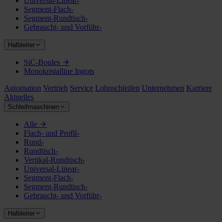
Universal-Linear-
Segment-Flach-
Segment-Rundtisch-
Gebraucht- und Vorführ-
Halbleiter
SiC-Boules
Monokristalline Ingots
Automation
Vertrieb
Service
Lohnschleifen
Unternehmen
Karriere
Aktuelles
Schleifmaschinen
Alle
Flach- und Profil-
Rund-
Rundtisch-
Vertikal-Rundtisch-
Universal-Linear-
Segment-Flach-
Segment-Rundtisch-
Gebraucht- und Vorführ-
Halbleiter