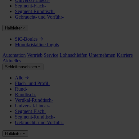
Universal-Linear-
Segment-Flach-
Segment-Rundtisch-
Gebraucht- und Vorführ-
Halbleiter
SiC-Boules
Monokristalline Ingots
Automation
Vertrieb
Service
Lohnschleifen
Unternehmen
Karriere
Aktuelles
Schleifmaschinen
Alle
Flach- und Profil-
Rund-
Rundtisch-
Vertikal-Rundtisch-
Universal-Linear-
Segment-Flach-
Segment-Rundtisch-
Gebraucht- und Vorführ-
Halbleiter