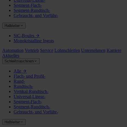
Universal-Linear-
Segment-Flach-
Segment-Rundtisch-
Gebraucht- und Vorführ-
Halbleiter
SiC-Boules
Monokristalline Ingots
Automation
Vertrieb
Service
Lohnschleifen
Unternehmen
Karriere
Aktuelles
Schleifmaschinen
Alle
Flach- und Profil-
Rund-
Rundtisch-
Vertikal-Rundtisch-
Universal-Linear-
Segment-Flach-
Segment-Rundtisch-
Gebraucht- und Vorführ-
Halbleiter