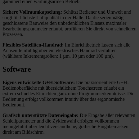
garantiert einen wartungsarmen Betrieb.
Sichere Vollraumkapselung:
Schützt Bediener und Umwelt und
sorgt für höchste Luftqualität in der Halle. Da die serienmäßig
Formdiamant
Gabelabrichter
Einkornabrichter
V-Flach-Gleitbahnen mit TURCITE-B®-Beschichtung
Automatische Zentralschmierung der Führungen
geschlossene Bauweise den unbedenklichen Einsatz maximaler
Bearbeitungsparameter erlaubt, profitieren Sie direkt von schnelleren
Prozessen.
Flexibles Satelliten-Handrad:
Im Einrichtbetrieb lassen sich alle
Achsen feinfühlig über ein elektrisches Handrad verfahren
(wählbare Inkrementgrößen: 1 µm, 10 µm oder 100 µm).
Software
Eigens entwickelte G+H-Software:
Die praxisorientierte G+H-
Bedienoberfläche mit übersichtlichem Touchscreen erlaubt ein
extrem schnelles Einrichten ganz ohne Programmierkenntnisse. Die
Bedienung erfolgt vollkommen intuitiv über das ergonomische
Bedienpult.
Grafisch unterstützte Dateneingabe:
Die Eingabe aller relevanten
Schleifparameter und die Zyklenwahl erfolgen vollkommen
menügeführt über leicht verständliche, grafische Eingabemasken
direkt am Bildschirm.