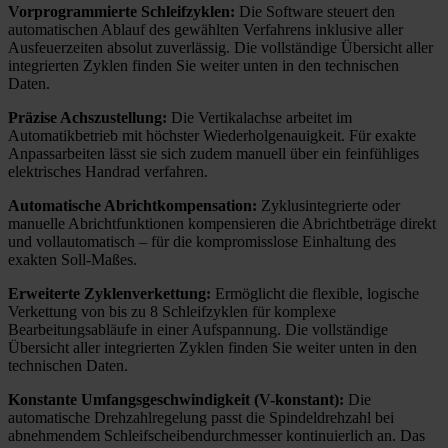
Vorprogrammierte Schleifzyklen:
Die Software steuert den
automatischen Ablauf des gewählten Verfahrens inklusive aller
Ausfeuerzeiten absolut zuverlässig. Die vollständige Übersicht aller
integrierten Zyklen finden Sie weiter unten in den technischen
Daten.
Präzise Achszustellung:
Die Vertikalachse arbeitet im
Automatikbetrieb mit höchster Wiederholgenauigkeit. Für exakte
Anpassarbeiten lässt sie sich zudem manuell über ein feinfühliges
elektrisches Handrad verfahren.
Automatische Abrichtkompensation:
Zyklusintegrierte oder
manuelle Abrichtfunktionen kompensieren die Abrichtbeträge direkt
und vollautomatisch – für die kompromisslose Einhaltung des
exakten Soll-Maßes.
Erweiterte Zyklenverkettung:
Ermöglicht die flexible, logische
Verkettung von bis zu 8 Schleifzyklen für komplexe
Bearbeitungsabläufe in einer Aufspannung. Die vollständige
Übersicht aller integrierten Zyklen finden Sie weiter unten in den
technischen Daten.
Konstante Umfangsgeschwindigkeit (V-konstant):
Die
automatische Drehzahlregelung passt die Spindeldrehzahl bei
abnehmendem Schleifscheibendurchmesser kontinuierlich an. Das