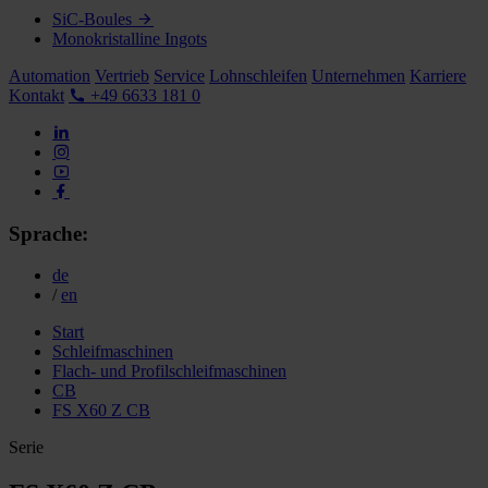
SiC-Boules
Monokristalline Ingots
Automation
Vertrieb
Service
Lohnschleifen
Unternehmen
Karriere
Kontakt
+49 6633 181 0
Sprache:
de
/
en
Start
Schleifmaschinen
Flach- und Profilschleifmaschinen
CB
FS X60 Z CB
Serie