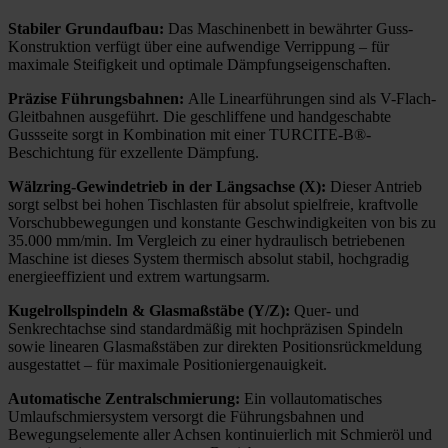
Stabiler Grundaufbau:
Das Maschinenbett in bewährter Guss-
Konstruktion verfügt über eine aufwendige Verrippung – für
maximale Steifigkeit und optimale Dämpfungseigenschaften.
Präzise Führungsbahnen:
Alle Linearführungen sind als V-Flach-
Gleitbahnen ausgeführt. Die geschliffene und handgeschabte
Gussseite sorgt in Kombination mit einer TURCITE-B®-
Beschichtung für exzellente Dämpfung.
Wälzring-Gewindetrieb in der Längsachse (X):
Dieser Antrieb
sorgt selbst bei hohen Tischlasten für absolut spielfreie, kraftvolle
Vorschubbewegungen und konstante Geschwindigkeiten von bis zu
35.000 mm/min. Im Vergleich zu einer hydraulisch betriebenen
Maschine ist dieses System thermisch absolut stabil, hochgradig
energieeffizient und extrem wartungsarm.
Kugelrollspindeln & Glasmaßstäbe (Y/Z):
Quer- und
Senkrechtachse sind standardmäßig mit hochpräzisen Spindeln
sowie linearen Glasmaßstäben zur direkten Positionsrückmeldung
ausgestattet – für maximale Positioniergenauigkeit.
Automatische Zentralschmierung:
Ein vollautomatisches
Umlaufschmiersystem versorgt die Führungsbahnen und
Bewegungselemente aller Achsen kontinuierlich mit Schmieröl und