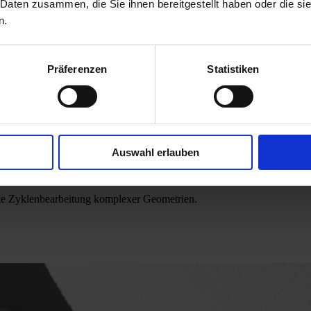
 Daten zusammen, die Sie ihnen bereitgestellt haben oder die s
n.
 CNC-Steuerung für maximale Bauteildimensionen. Sämtliche Führungen
heibe von 500 x 100 x 203,2 mm für präziseste Formgebung an schwers
Präferenzen
Statistiken
ontakt
hine
ck- und Profildatenbank
Auswahl erlauben
n Schleiflängen bis über 2.000 mm
rte Zyklenbearbeitung komplexer Geometrien.