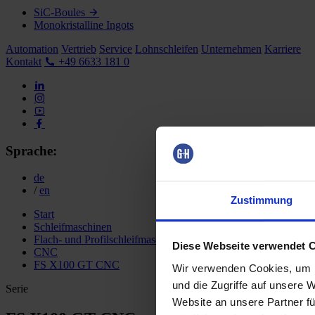
SiC-Boules
Monokristalline Ingots
Automation
Vertrieb
Service
Lohnschleifen
Unternehmen
Karriere
Kontakt
+49 6633 181 0
Sprache:
de
/
en
Zustimmung
Start
Schleifmaschinen
Flach- und Profilschleifmaschinen
Diese Webseite verwendet 
CNC
FS X100 GT CNC
Wir verwenden Cookies, um I
und die Zugriffe auf unsere 
Serie
Website an unsere Partner fü