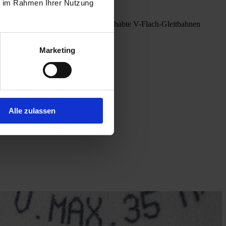
ie im Rahmen Ihrer Nutzung
 sind als geschliffene und handgeschabte V-Flach-Gleitbahnen
ten Komponenten.
Marketing
Alle zulassen