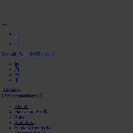
de
en
Kontakt
+49 6633 181 0
Aktuelles
Schleifmaschinen
Alle
Flach- und Profil-
Rund-
Rundtisch-
Vertikal-Rundtisch-