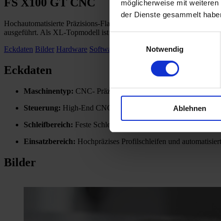
FS X100 GT CNC
möglicherweise mit weiteren
der Dienste gesammelt habe
Hochautomatisierte Präzisions-Flach- und Profilschleifmaschine mit
ausgeführt. Als XL-Topmodell ist diese Anlage mit einer Schleifsc
Einwilligungsauswahl
Notwendig
Eckdaten
Bilder
Hardware
Software
Technische Daten
Downloads
K
Eckdaten
Maschinentyp:
CNC- Präzisions-Flach- und Profilschleifmasc
Steuerung:
High-End CNC-Steuerung mit integrierter Werkstü
Ablehnen
Schleifbereich:
Feste Schleifbreite von 1.000 mm bei variable
Einsatzbereich:
Hochpräzises Profilschleifen und automatisie
Bilder