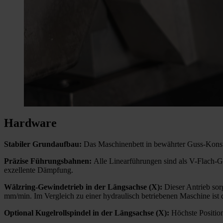
Hardware
Stabiler Grundaufbau:
Das Maschinenbett in bewährter Guss-Konstr
Präzise Führungsbahnen:
Alle Linearführungen sind als V-Flach-G
exzellente Dämpfung.
Schwenkabrichter mit Formdiamant
Schwenkabrichter mit Abrichtrolle
Formdiamant
Gabelabrichter
Einkornabrichter
V-Flach-Gleitbahnen mit TURCITE-B®-Beschichtung
Automatische Zentralschmierung der Führungen
Wälzring-Gewindetrieb in der Längsachse (X):
Dieser Antrieb sor
mm/min. Im Vergleich zu einer hydraulisch betriebenen Maschine ist d
Optional Kugelrollspindel in der Längsachse (X):
Höchste Position