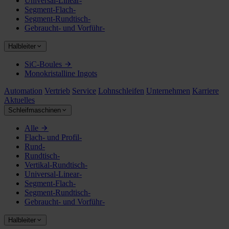
Universal-Linear-
Segment-Flach-
Segment-Rundtisch-
Gebraucht- und Vorführ-
Halbleiter
SiC-Boules
Monokristalline Ingots
Automation
Vertrieb
Service
Lohnschleifen
Unternehmen
Karriere
Aktuelles
Schleifmaschinen
Alle
Flach- und Profil-
Rund-
Rundtisch-
Vertikal-Rundtisch-
Universal-Linear-
Segment-Flach-
Segment-Rundtisch-
Gebraucht- und Vorführ-
Halbleiter