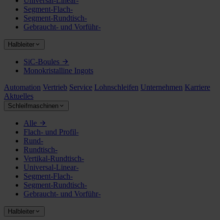
Universal-Linear-
Segment-Flach-
Segment-Rundtisch-
Gebraucht- und Vorführ-
Halbleiter
SiC-Boules
Monokristalline Ingots
Automation
Vertrieb
Service
Lohnschleifen
Unternehmen
Karriere
Aktuelles
Schleifmaschinen
Alle
Flach- und Profil-
Rund-
Rundtisch-
Vertikal-Rundtisch-
Universal-Linear-
Segment-Flach-
Segment-Rundtisch-
Gebraucht- und Vorführ-
Halbleiter