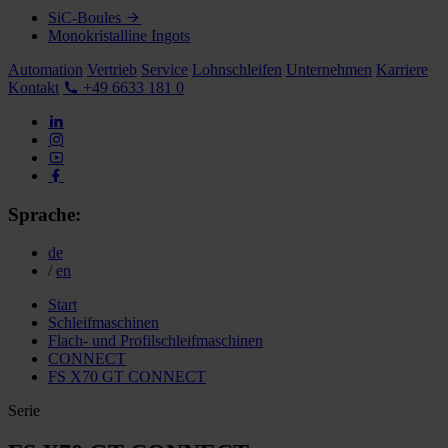
SiC-Boules
Monokristalline Ingots
Automation
Vertrieb
Service
Lohnschleifen
Unternehmen
Karriere
Kontakt
+49 6633 181 0
Sprache:
de
/
en
Start
Schleifmaschinen
Flach- und Profilschleifmaschinen
CONNECT
FS X70 GT CONNECT
Serie