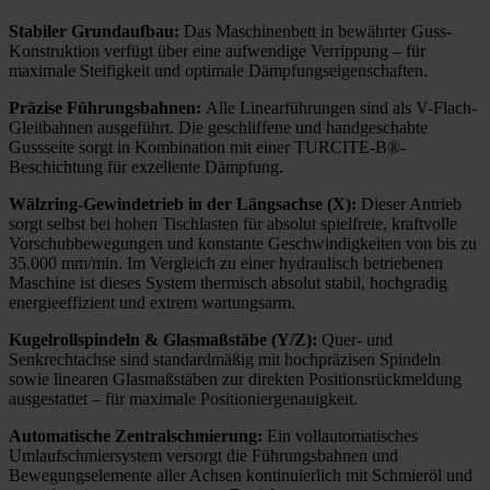
Stabiler Grundaufbau:
Das Maschinenbett in bewährter Guss-
Konstruktion verfügt über eine aufwendige Verrippung – für
maximale Steifigkeit und optimale Dämpfungseigenschaften.
Präzise Führungsbahnen:
Alle Linearführungen sind als V-Flach-
Gleitbahnen ausgeführt. Die geschliffene und handgeschabte
Gussseite sorgt in Kombination mit einer TURCITE-B®-
Beschichtung für exzellente Dämpfung.
Wälzring-Gewindetrieb in der Längsachse (X):
Dieser Antrieb
sorgt selbst bei hohen Tischlasten für absolut spielfreie, kraftvolle
Vorschubbewegungen und konstante Geschwindigkeiten von bis zu
35.000 mm/min. Im Vergleich zu einer hydraulisch betriebenen
Maschine ist dieses System thermisch absolut stabil, hochgradig
energieeffizient und extrem wartungsarm.
Kugelrollspindeln & Glasmaßstäbe (Y/Z):
Quer- und
Senkrechtachse sind standardmäßig mit hochpräzisen Spindeln
sowie linearen Glasmaßstäben zur direkten Positionsrückmeldung
ausgestattet – für maximale Positioniergenauigkeit.
Automatische Zentralschmierung:
Ein vollautomatisches
Umlaufschmiersystem versorgt die Führungsbahnen und
Bewegungselemente aller Achsen kontinuierlich mit Schmieröl und