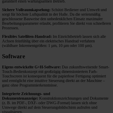
garantiert einen wartungsarmen Betrieb.
Sichere Vollraumkapselung:
Schützt Bediener und Umwelt und
sorgt für höchste Luftqualität in der Halle. Da die serienmäßig
Formdiamant
Gabelabrichter
Einkornabrichter
V-Flach-Gleitbahnen mit TURCITE-B®-Beschichtung
Automatische Zentralschmierung der Führungen
geschlossene Bauweise den unbedenklichen Einsatz maximaler
Bearbeitungsparameter erlaubt, profitieren Sie direkt von schnelleren
Prozessen.
Flexibles Satelliten-Handrad:
Im Einrichtbetrieb lassen sich alle
Achsen feinfühlig über ein elektrisches Handrad verfahren
(wählbare Inkrementgrößen: 1 µm, 10 µm oder 100 µm).
Software
Eigens entwickelte G+H-Software:
Das zukunftsweisende Smart-
Touch-Bedienkonzept mit großzügig dimensioniertem Farb-
Touchscreen ist konsequent für die papierlose Fertigung optimiert
und ermöglicht eine intuitive Steuerung direkt an der Maschine –
ganz ohne Programmierkenntnisse.
Integrierte Zeichnungs- und
Dokumentenanzeige:
Konstruktionszeichnungen und Dokumente
(z. B. im PDF-, DXF- oder DWG-Format) lassen sich ohne
Umwege direkt auf dem Steuerungsbildschirm aufrufen und
visualisieren.