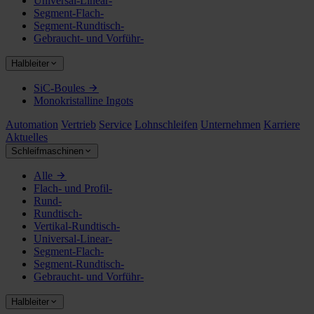
Universal-Linear-
Segment-Flach-
Segment-Rundtisch-
Gebraucht- und Vorführ-
Halbleiter
SiC-Boules
Monokristalline Ingots
Automation
Vertrieb
Service
Lohnschleifen
Unternehmen
Karriere
Aktuelles
Schleifmaschinen
Alle
Flach- und Profil-
Rund-
Rundtisch-
Vertikal-Rundtisch-
Universal-Linear-
Segment-Flach-
Segment-Rundtisch-
Gebraucht- und Vorführ-
Halbleiter