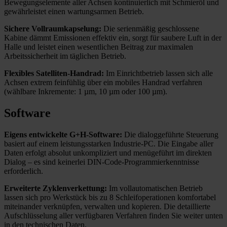
Bewegungselemente aller Achsen kontinuierlich mit Schmieröl und
gewährleistet einen wartungsarmen Betrieb.
Sichere Vollraumkapselung:
Die serienmäßig geschlossene
Arbeitsraum
Abrichtspindel
Längenmesstaster
V-Flach-Gleitbahnen mit TURCITE-B®-Beschichtung
Inprozessmesssystem
Innenschleifen
Kabine dämmt Emissionen effektiv ein, sorgt für saubere Luft in der
Halle und leistet einen wesentlichen Beitrag zur maximalen
Arbeitssicherheit im täglichen Betrieb.
Flexibles Satelliten-Handrad:
Im Einrichtbetrieb lassen sich alle
Achsen extrem feinfühlig über ein mobiles Handrad verfahren
(wählbare Inkremente: 1 µm, 10 µm oder 100 µm).
Software
Eigens entwickelte G+H-Software:
Die dialoggeführte Steuerung
basiert auf einem leistungsstarken Industrie-PC. Die Eingabe aller
Daten erfolgt absolut unkompliziert und menügeführt im direkten
Dialog – es sind keinerlei DIN-Code-Programmierkenntnisse
erforderlich.
Erweiterte Zyklenverkettung:
Im vollautomatischen Betrieb
lassen sich pro Werkstück bis zu 8 Schleifoperationen komfortabel
miteinander verknüpfen, verwalten und kopieren. Die detaillierte
Aufschlüsselung aller verfügbaren Verfahren finden Sie weiter unten
in den technischen Daten.