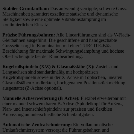
Stabiler Grundaufbau:
Das aufwendig verrippte, schwere Guss-
Maschinenbett garantiert exzellente statische und dynamische
Steifigkeit sowie eine optimale Vibrationsdämpfung im
kontinuierlichen Einsatz.
Präzise Führungsbahnen:
Alle Linearführungen sind als V-Flach-
Gleitbahnen ausgeführt. Die geschliffene und handgeschabte
Gussseite sorgt in Kombination mit einer TURCITE-B®-
Beschichtung für maximale Schwingungsdämpfung und höchste
Oberflächengüte bei der Rundbearbeitung.
Kugelrollspindeln (X/Z) & Glasmaßstäbe (X):
Zustell- und
Längsachsen sind standardmäßig mit hochpräzisen
Kugelrollspindeln sowie in der X-Achse mit optischen, linearen
Glasmaßstäben zur direkten, hochgenauen Positionsrückmeldung
ausgestattet (Z-Achse optional).
Manuelle Achserweiterung (B-Achse):
Flexibel erweiterbar mit
einer manuell schwenkbaren B-Achse (Spindelkopf für Außen-,
Plan- und Innenschleifspindeln) zur präzisen und flexiblen
Anpassung an unterschiedliche Schleifaufgaben.
Automatische Zentralschmierung:
Ein vollautomatisches
Umlaufschmiersystem versorgt die Führungsbahnen und