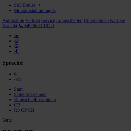
SiC-Boules
Monokristalline Ingots
Automation
Vertrieb
Service
Lohnschleifen
Unternehmen
Karriere
Kontakt
+49 6633 181 0
Sprache:
de
/
en
Start
Schleifmaschinen
Rundschleifmaschinen
CB
RS CP CB
Serie