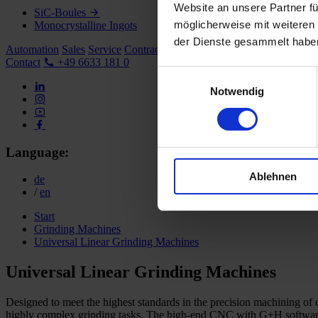
Website an unsere Partner fü
SiC-Boules
möglicherweise mit weiteren
Monocrystalline Ingots
der Dienste gesammelt habe
Automation
Sales
Service
Contract Grinding
Company
Career
Contact
+49 6633 181 0
Einwilligungsauswahl
Notwendig
Language:
Ablehnen
de
/
en
Start
Grinding Machines
Universal Linear Grinding Machines
Universal Linear Grinding Machines
Designed to meet the highest standards in the precision machining of 
highly complex grinding tasks. The high-end CNC with G+H software me