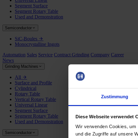
Universal Linear
Segment Surface
Segment Rotary Table
Used and Demonstration
Semiconductor
SiC-Boules
Monocrystalline Ingots
Automation
Sales
Service
Contract Grinding
Company
Career
News
Grinding Machines
All
Surface and Profile
Cylindrical
Rotary Table
Zustimmung
Vertical Rotary Table
Universal Linear
Segment Surface
Segment Rotary Table
Diese Webseite verwendet 
Used and Demonstration
Wir verwenden Cookies, um I
Semiconductor
und die Zugriffe auf unsere 