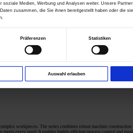
r soziale Medien, Werbung und Analysen weiter. Unsere Partner
 Daten zusammen, die Sie ihnen bereitgestellt haben oder die s
n.
Präferenzen
Statistiken
Auswahl erlauben
complex workpieces. The series combines robust machine construction wit
ets every need: It enables highly efficient process control and maxim