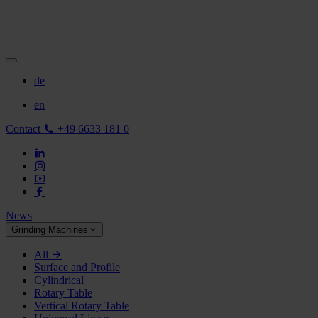
de
en
Contact
+49 6633 181 0
News
Grinding Machines
All
Surface and Profile
Cylindrical
Rotary Table
Vertical Rotary Table